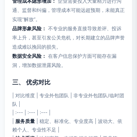
管理成本隐形增加：
企业需要投入大量精力进行沟
通、监督和纠偏，管理成本可能远超预期，未能真正
实现“解放”。
品牌形象风险：
不专业的服务直接导致差评、投诉
率上升，甚至引发公关危机，对长期建立的品牌声誉
造成难以挽回的损失。
数据安全风险：
在客户信息保护方面可能存在漏
洞，增加数据泄露风险。
三、 优劣对比
| 对比维度 | 专业外包团队 | 非专业外包团队/临时团
队 |
| :--- | :--- | :--- |
|
服务质量
| 稳定、标准化、专业度高 | 波动大、依
赖个人、专业性不足 |