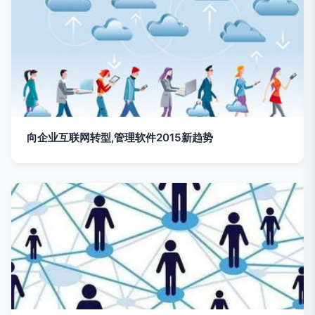
向企业互联网转型,管理软件2015新趋势