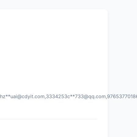
hz**
uai@cdyit.com
,3334253c**
733@qq.com
,9765377018